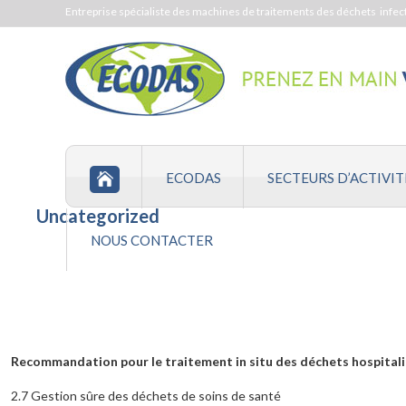
Passer
Passer
Passer
Entreprise spécialiste des machines de traitements des déchets
infec
à
au
au
la
contenu
pied
navigation
principal
de
principale
page
ECODAS
SECTEURS D’ACTIVIT
Uncategorized
NOUS CONTACTER
Recommandation pour le traitement in situ des déchets hospital
2.7 Gestion sûre des déchets de soins de santé