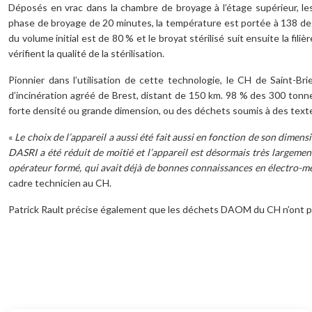
Déposés en vrac dans la chambre de broyage à l’étage supérieur, le
phase de broyage de 20 minutes, la température est portée à 138 degr
du volume initial est de 80 % et le broyat stérilisé suit ensuite la fi
vérifient la qualité de la stérilisation.
Pionnier dans l’utilisation de cette technologie, le CH de Saint-Br
d’incinération agréé de Brest, distant de 150 km. 98 % des 300 tonnes
forte densité ou grande dimension, ou des déchets soumis à des textes 
«
Le choix de l’appareil a aussi été fait aussi en fonction de son dimen
DASRI a été réduit de moitié et l’appareil est désormais très largemen
opérateur formé, qui avait déjà de bonnes connaissances en électro-méc
cadre technicien au CH.
Patrick Rault précise également que les déchets DAOM du CH n’ont pas
Footer