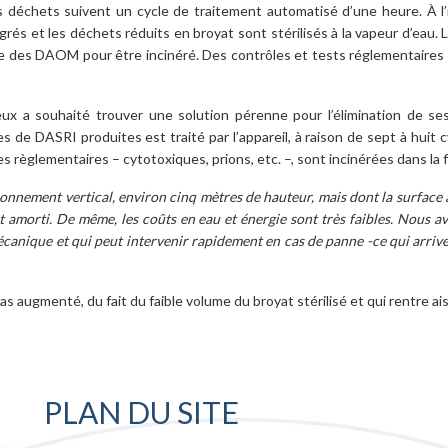
s déchets suivent un cycle de traitement automatisé d’une heure. À l’
és et les déchets réduits en broyat sont stérilisés à la vapeur d’eau. 
lière des DAOM pour être incinéré. Des contrôles et tests réglementaires 
ieux a souhaité trouver une solution pérenne pour l’élimination de ses
 de DASRI produites est traité par l’appareil, à raison de sept à huit 
règlementaires – cytotoxiques, prions, etc. –, sont incinérées dans la f
sionnement vertical, environ cinq mètres de hauteur, mais dont la surface a
t amorti. De même, les coûts en eau et énergie sont très faibles. Nous a
anique et qui peut intervenir rapidement en cas de panne -ce qui arrive r
 augmenté, du fait du faible volume du broyat stérilisé et qui rentre a
PLAN DU SITE