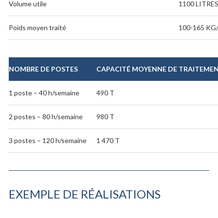
Volume utile
1100 LITRE
Poids moyen traité
100-165 KG
NOMBRE DE POSTES
CAPACITÉ MOYENNE DE TRAITEMEN
1 poste – 40 h/semaine
490 T
2 postes – 80 h/semaine
980 T
3 postes – 120 h/semaine
1 470 T
EXEMPLE DE RÉALISATIONS