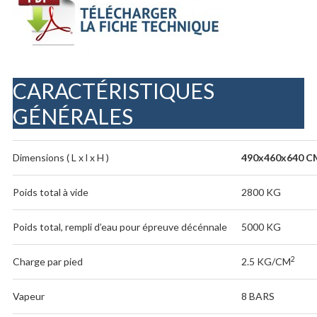
CARACTÉRISTIQUES
GÉNÉRALES
Dimensions ( L x l x H )
490x460x640 C
Poids total à vide
2800 KG
Poids total, rempli d’eau pour épreuve décénnale
5000 KG
2
Charge par pied
2.5 KG/CM
Vapeur
8 BARS