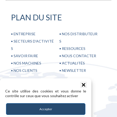
PLAN DU SITE
•
ENTREPRISE
•
NOS DISTRIBUTEUR
•
SECTEURS D’ACTIVITÉ
S
S
•
RESSOURCES
•
SAVOIR FAIRE
•
NOUS CONTACTER
•
NOS MACHINES
•
ACTUALITÉS
•
NOS CLIENTS
•
NEWSLETTER
Ce site utilise des cookies et vous donne le
contrôle sur ceux que vous souhaitez activer
28, rue Sébastopol 59100 Roubaix – France
Accepter
+33 3 20 70 98 65
+33 3 20 36 28 05